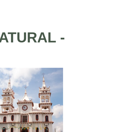
ATURAL -
JE
MAZAMITLA
NTASTICO
Encantador pueblo enclava
en las montañas de Jalisco,
ta de unas vacaciones
México, ofrece una experienc
dables en una de nuestras
única de hospedaje en sus
s que tenemos para ti,
acogedoras cabañas
as en medio del bosque
das las comodidades para