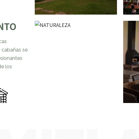
un des
NTO
NA
icas
Foret 
s cabañas se
pleno 
esionantes
un ent
de los
natura
el aire