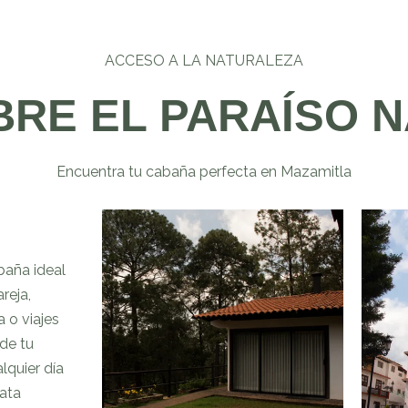
ACCESO A LA NATURALEZA
BRE EL PARAÍSO N
Encuentra tu cabaña perfecta en Mazamitla
VIA
FA
aña ideal
reja,
Disfru
 o viajes
inolvi
de tu
cabaña
lquier día
ubicad
rata
con to