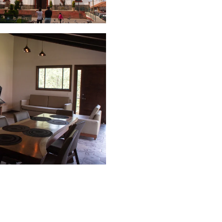
canso inolvidable.
TURALEZA
FORET
Stanza se encuentra en
En nuestras cabañas, la paz 
bosque de Mazamitla en
tranquilidad es prioridad. ¡Alé
orno completamente
del estrés! Ven con tu familia
l entre abundantes pinos y
disfruta de la calma en el
 fresco de la montaña.
bosque.