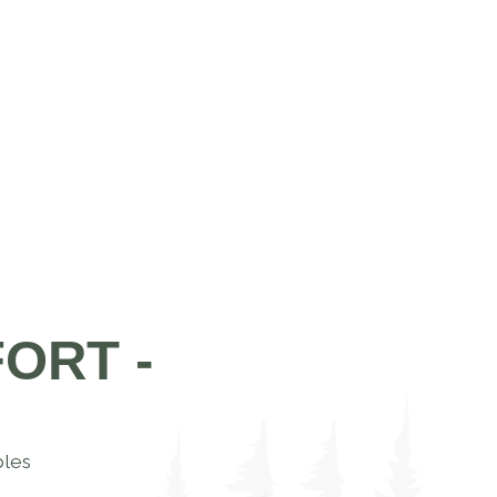
ORT -
bles